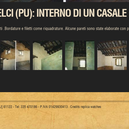
LCI (PU): INTERNO DI UN CASALE
ti .Bordature e filetti come riquadrature. Alcune pareti sono state elaborate con 
[PU] 61122 - Tel: 335 470186 - P.IVA 01429930413 .
Credits
replica watches